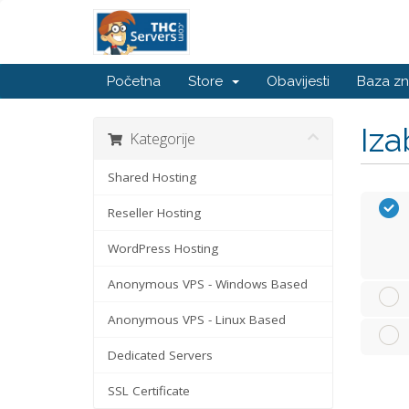
Početna
Store
Obavijesti
Baza zn
Iza
Kategorije
Shared Hosting
Reseller Hosting
WordPress Hosting
Anonymous VPS - Windows Based
Anonymous VPS - Linux Based
Dedicated Servers
SSL Certificate