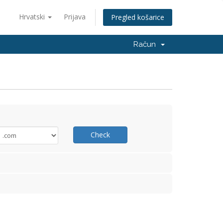
Hrvatski
Prijava
Pregled košarice
Račun
Check