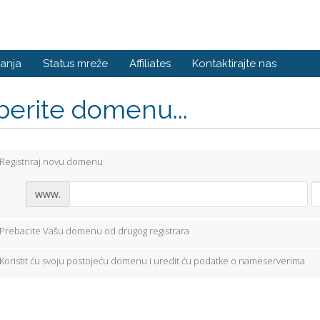
anja
Status mreže
Affiliates
Kontaktirajte nas
berite domenu...
Registriraj novu domenu
www.
Prebacite Vašu domenu od drugog registrara
Koristit ću svoju postojeću domenu i uredit ću podatke o nameserverima