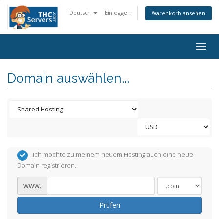
Deutsch
Einloggen
Warenkorb ansehen
Togg
navig
Domain auswählen...
Ich möchte zu meinem neuem Hosting auch eine neue
Domain registrieren.
www.
Prüfen