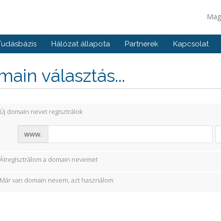
Mag
Tudásbázis
Hálózat állapota
Partnerek
Kapcsolat
ain választás...
Új domain nevet regisztrálok
www.
Átregisztrálom a domain nevemet
Már van domain nevem, azt használom