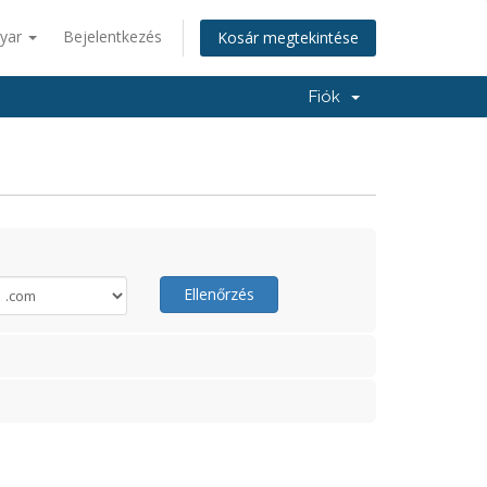
yar
Bejelentkezés
Kosár megtekintése
Fiók
Ellenőrzés