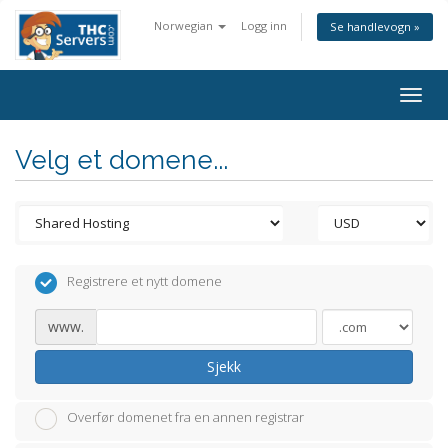
Norwegian
Logg inn
Se handlevogn »
Togg
navig
Velg et domene...
Registrere et nytt domene
www.
Sjekk
Overfør domenet fra en annen registrar