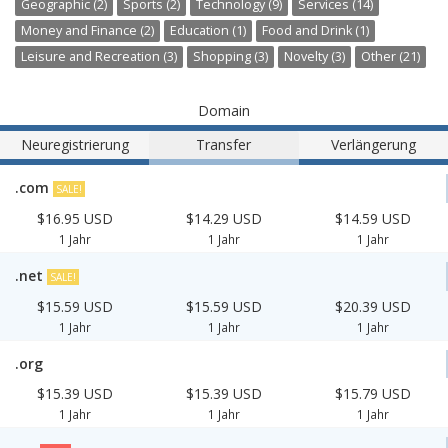
Geographic (2)
Sports (2)
Technology (9)
Services (14)
Money and Finance (2)
Education (1)
Food and Drink (1)
Leisure and Recreation (3)
Shopping (3)
Novelty (3)
Other (21)
Domain
Neuregistrierung
Transfer
Verlängerung
.com
SALE!
$16.95 USD
$14.29 USD
$14.59 USD
1 Jahr
1 Jahr
1 Jahr
.net
SALE!
$15.59 USD
$15.59 USD
$20.39 USD
1 Jahr
1 Jahr
1 Jahr
.org
$15.39 USD
$15.39 USD
$15.79 USD
1 Jahr
1 Jahr
1 Jahr