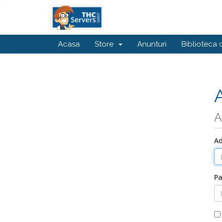
Acasa
Store
Anunturi
Biblioteca 
A
Ad
Pa