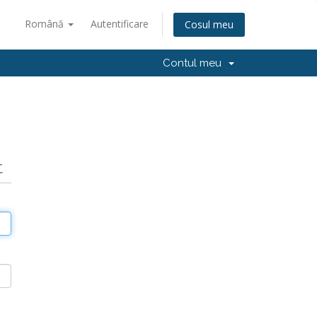
Română
Autentificare
Cosul meu
Contul meu
t