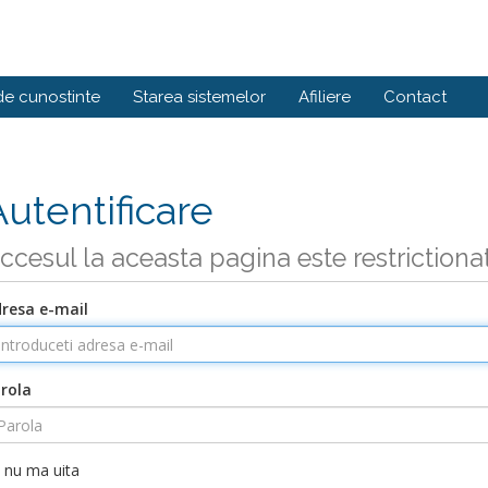
de cunostinte
Starea sistemelor
Afiliere
Contact
Autentificare
ccesul la aceasta pagina este restrictiona
resa e-mail
rola
nu ma uita